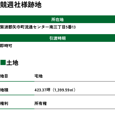
競週社様跡地
所在地
紫波郡矢巾町流通センター南三丁目5番13
引渡時期
即時可
■
土地
地目
宅地
地積
423.37坪（1,399.59㎡）
権利
所有権