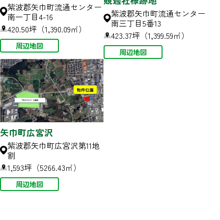
競週社様跡地
紫波郡矢巾町流通センター
紫波郡矢巾町流通センター
南一丁目4-16
南三丁目5番13
420.50坪（1,390.09㎡）
423.37坪（1,399.59㎡）
周辺地図
周辺地図
矢巾町広宮沢
紫波郡矢巾町広宮沢第11地
割
1,593坪（5266.43㎡）
周辺地図